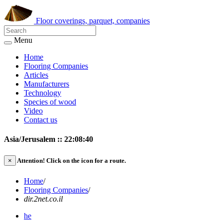
Floor coverings, parquet, companies
Menu
Home
Flooring Companies
Articles
Manufacturers
Technology
Species of wood
Video
Contact us
Asia/Jerusalem :: 22:08:40
×
Attention!
Click on the icon for a route.
Home
/
Flooring Companies
/
dir.2net.co.il
he