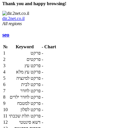
Thank you and happy browsing!
dir.2net.co.il
All regions
seo
№
Keyword
-
Chart
1
פרקט
-
2
פרקטים
-
3
פרקט עץ
-
4
פרקט עץ מלא
-
5
פרקט למינציה
-
6
פרקט לבית
-
7
פרקט לחדר
-
8
פרקט לחדר ילדים
-
9
פרקט למטבח
-
10
פרקט לסלון
-
11
פרקט תלת שכבתי
-
12
דשא סינטטי
-